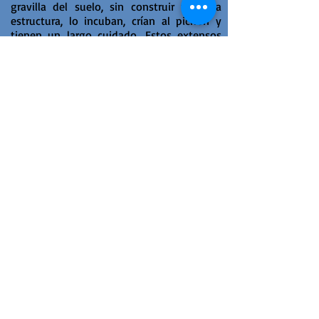
gravilla del suelo, sin construir ninguna
estructura, lo incuban, crían al pichón y
tienen un largo cuidado. Estos extensos
ciclos reproductivos indican que una
pareja cría un único pichón cada 2 o 3
años.
En vista de esta baja tasa reproductiva,
para que la población de cóndores se
mantenga estable se necesitan igualmente
bajas tasas de mortalidad. Dadas estas
circunstancias, la mortalidad causada por
el ser humano es de gran importancia y
genera un gran impacto sobre las
poblaciones naturales.